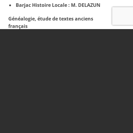
Barjac Histoire Locale : M. DELAZUN
Généalogie, étude de textes anciens
français
Racines Patrimoine Occitan :
Histoire, voyages, randonnées pédestres,
cours d’occitan.
Michel SARRAZIN –
04.66.24.55.21
MUSIQU
E
École De Musique
Intercommunale Cèze-
Cévennes
–
enseignement musique et
solfège
04.66.83.77.87
Jour et horaire en
fonction de l’instrument étudié au Château
:
inscriptions, horaires, tarifs : cliquez ici